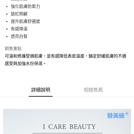
強化肌膚防禦力
悠遊付
退紅照顧
ATM付款
提升肌膚舒適度
有感降溫
運送方式
透亮白皙
宅配
銷售重點
每筆NT$90，滿NT$3,000(含以上)免運費
可溫和修護受損肌膚，並有感降低表皮溫度，鎮定舒緩肌膚的不適
感受與加強水份保濕。
詳細說明
相關推薦