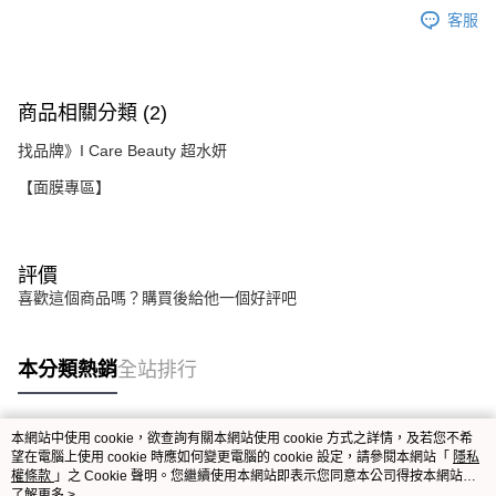
客服
商品相關分類 (2)
找品牌》I Care Beauty 超水妍
【面膜專區】
評價
喜歡這個商品嗎？購買後給他一個好評吧
本分類熱銷
全站排行
本網站中使用 cookie，欲查詢有關本網站使用 cookie 方式之詳情，及若您不希
熱門標籤
望在電腦上使用 cookie 時應如何變更電腦的 cookie 設定，請參閱本網站「
隱私
權條款
」之 Cookie 聲明。您繼續使用本網站即表示您同意本公司得按本網站使
用條款之 Cookie 聲明使用 cookie。
了解更多 >